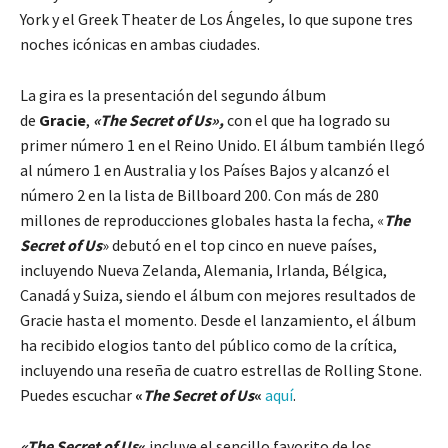
York y el Greek Theater de Los Ángeles, lo que supone tres
noches icónicas en ambas ciudades.
La gira es la presentación del segundo álbum
de
Gracie
,
«The Secret of Us»,
con el que ha logrado su
primer número 1 en el Reino Unido. El álbum también llegó
al número 1 en Australia y los Países Bajos y alcanzó el
número 2 en la lista de Billboard 200. Con más de 280
millones de reproducciones globales hasta la fecha, «
The
Secret of Us
» debutó en el top cinco en nueve países,
incluyendo Nueva Zelanda, Alemania, Irlanda, Bélgica,
Canadá y Suiza, siendo el álbum con mejores resultados de
Gracie hasta el momento. Desde el lanzamiento, el álbum
ha recibido elogios tanto del público como de la crítica,
incluyendo una reseña de cuatro estrellas de Rolling Stone.
Puedes escuchar
«
The Secret of Us
«
aquí
.
«The Secret of Us
«
incluye el sencillo favorito de los