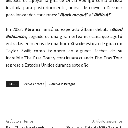
después de apoyar la gira de Olivia Rodrigo como artista
invitada para posteriormente, unirse de nuevo a Dessner
para lanzar dos canciones: “
Block me out
” y “
Difficult
”
En 2023,
Abrams
lanzó su esperado álbum debut, «
Good
Riddance
«, seguido de una gira norteamericana que agotó
entradas en menos de una hora.
Gracie
estuvo de gira con
Taylor Swift como telonera en algunas fechas de su
increíble The Eras Tour y continuará cuando The Eras Tour
regrese a Estados Unidos durante este año.
TAGS
Gracie Abrams
Palacio Vistalegre
Artículo anterior
Artículo siguiente
Paul Thin alza el vuelo con
Vuelve la ‘Raíz’ de Niña Pastori,