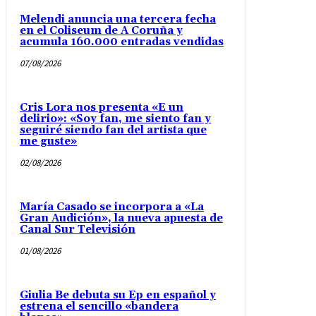
Melendi anuncia una tercera fecha
en el Coliseum de A Coruña y
acumula 160.000 entradas vendidas
07/08/2026
Cris Lora nos presenta «E un
delirio»: «Soy fan, me siento fan y
seguiré siendo fan del artista que
me guste»
02/08/2026
María Casado se incorpora a «La
Gran Audición», la nueva apuesta de
Canal Sur Televisión
01/08/2026
Giulia Be debuta su Ep en español y
estrena el sencillo «bandera