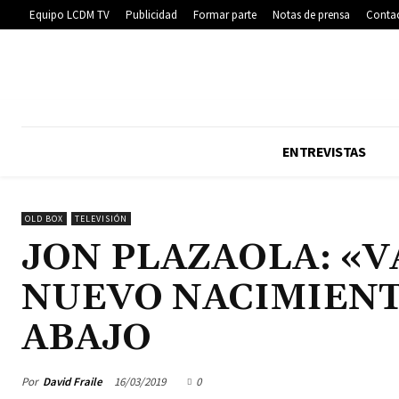
Equipo LCDM TV
Publicidad
Formar parte
Notas de prensa
Conta
ENTREVISTAS
OLD BOX
TELEVISIÓN
JON PLAZAOLA: «V
NUEVO NACIMIENTO
ABAJO
Por
David Fraile
16/03/2019
0