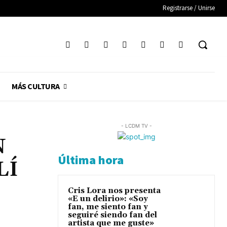
Registrarse / Unirse
MÁS CULTURA
- LCDM TV -
N
Última hora
LÍ
Cris Lora nos presenta
«E un delirio»: «Soy
fan, me siento fan y
seguiré siendo fan del
artista que me guste»