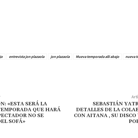
jo
entrevista jon plazaola
jon plazaola
Mueva temporada alli abajo
nueva 
r
Art
N: «ESTA SERÁ LA
SEBASTIÁN YATR
TEMPORADA QUE HARÁ
DETALLES DE LA COLA
PECTADOR NO SE
CON AITANA , SU DISCO 
EL SOFÁ»
PO