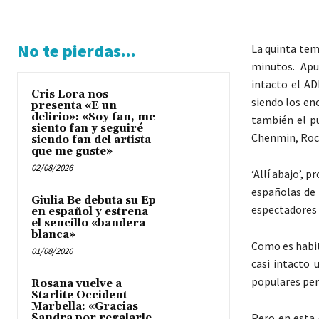
No te pierdas...
La quinta tem
minutos. Apu
intacto el AD
Cris Lora nos
siendo los enc
presenta «E un
delirio»: «Soy fan, me
también el pu
siento fan y seguiré
Chenmin, Rocí
siendo fan del artista
que me guste»
02/08/2026
‘Allí abajo’, 
españolas de 
Giulia Be debuta su Ep
espectadores 
en español y estrena
el sencillo «bandera
blanca»
Como es habit
01/08/2026
casi intacto 
populares pers
Rosana vuelve a
Starlite Occident
Marbella: «Gracias
Pero en esta 
Sandra por regalarle