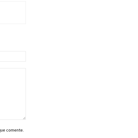
Sitio
web:
 que comente.