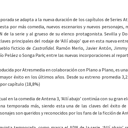
porada se adapta a la nueva duración de los capítulos de Series A
esta por más comedia, nuevos escenarios y nuevos personajes,
N de la serie y al grueso de su elenco protagonista. Sevilla y D
laves principales del rodaje de ‘Allí abajo’ que en esta nueva ent
eblo ficticio de
Castrofidel.
Ramón Merlo, Javier Antón, Jimmy
o Peláez o Songa Park; entre las nuevas incorporaciones al reparto
producida por Atresmedia en colaboración con Plano a Plano, es una 
mayor éxito en los últimos años. Desde su estreno promedia 3,2
por capítulo (18,8%)
ual en la comedia de Antena 3, ‘Allí abajo’ continúa con su gran e
una temporada más, siendo esta una de las claves del éxito de l
onajes son queridos y reconocidos por los fans de la ficción de An
quinta temporada, como marca el ADN de la serie, ‘Allí abajo’ r