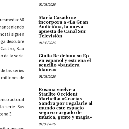
02/08/2026
María Casado se
tresmedia: 50
incorpora a «La Gran
 manteniendo
Audición», la nueva
apuesta de Canal Sur
onosti siguen
Televisión
rega descubre
01/08/2026
 Castro, Kao
 de la serie
Giulia Be debuta su Ep
en español y estrena el
sencillo «bandera
blanca»
de las series
01/08/2026
 millones de
Rosana vuelve a
Starlite Occident
Marbella: «Gracias
lenco actoral
Sandra por regalarle al
a serie. Sus
mundo este espacio
seguro cargado de
tena 3.
música, gente y magia»
01/08/2026
ecibe nuevos