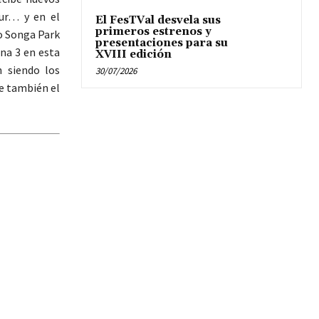
sur… y en el
El FesTVal desvela sus
primeros estrenos y
o Songa Park
presentaciones para su
ena 3 en esta
XVIII edición
n siendo los
30/07/2026
re también el