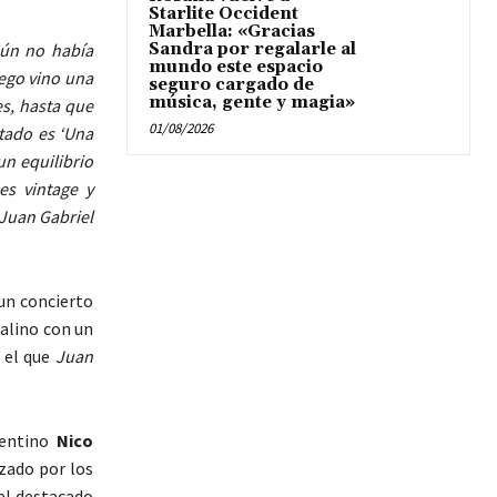
Starlite Occident
Marbella: «Gracias
aún no había
Sandra por regalarle al
mundo este espacio
uego vino una
seguro cargado de
música, gente y magia»
es, hasta que
01/08/2026
ltado es ‘Una
n equilibrio
es vintage y
Juan Gabriel
un concierto
alino con un
 el que
Juan
gentino
Nico
zado por los
el destacado