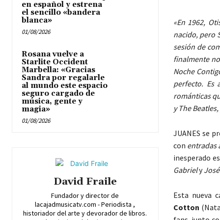
en español y estrena
el sencillo «bandera
blanca»
«En 1962, Oti
01/08/2026
nacido, pero 
sesión de com
Rosana vuelve a
finalmente no
Starlite Occident
Marbella: «Gracias
Noche Contigo
Sandra por regalarle
perfecto. Es 
al mundo este espacio
seguro cargado de
románticas qu
música, gente y
y The Beatles
magia»
01/08/2026
JUANES se pr
con
entradas 
inesperado e
Gabriel
y
José
David Fraile
Esta nueva 
Fundador y director de
lacajadmusicatv.com - Periodista ,
Cotton
(Nata
historiador del arte y devorador de libros.
fans, junto c