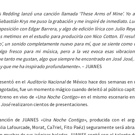
s Redding lanzó una canción llamada ‘These Arms of Mine’. Yo 
Sebastián Krys me puso la grabación y me inspiré de inmediato. L
posición con Edgar Barrera, y algo de edición lírica con Julio Rey
s metimos en el estudio para producirla con Nico Cotton. El resu
’, un sonido completamente nuevo para mí, que se siente como u
algo fresco para mi música, pero a la vez evoca esas vibracion
e tanto me gustan, algo que siempre he encontrado en José José, 
, y que me ha inspirado profundamente».
– JUANES
esentó en el
Auditorio Nacional
de México hace dos semanas en 
agotadas
, fue un momento mágico cuando deleitó al público capit
streno en vivo de
«Una Noche Contigo»
en el mismo escenario en
 José
realizaron cientos de presentaciones.
canción de JUANES
«Una Noche Contigo»
, producida con el ar
lia Lafourcade, Morat, Ca7riel, Fito Paéz) seguramente será abra
on muchas de sus icónicas baladas. JUANES contó con el talento d