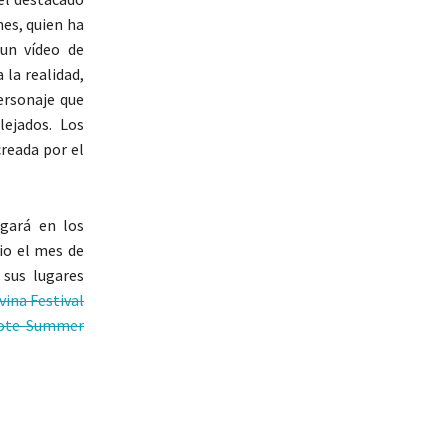
es, quien ha
 un vídeo de
 la realidad,
ersonaje que
lejados. Los
creada por el
gará en los
io el mes de
 sus lugares
vina Festival
ote Summer