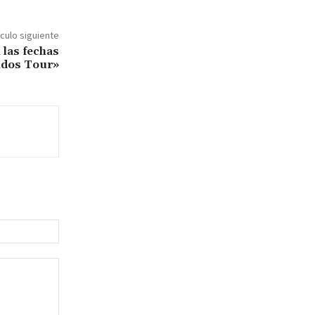
ículo siguiente
 las fechas
lidos Tour»
Sitio
web: