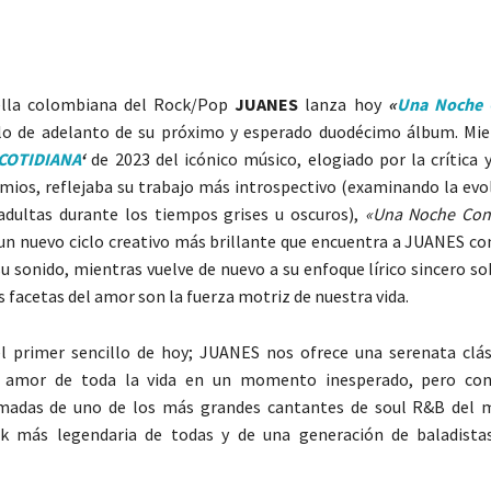
ella colombiana del Rock/Pop
JUANES
lanza hoy
«
Una Noche 
lo
de adelanto de su próximo y esperado duodécimo álbum. Mie
COTIDIANA
‘
de 2023 del icónico músico, elogiado por la crítica 
mios, reflejaba su trabajo más introspectivo (examinando la evol
adultas durante los tiempos grises u oscuros),
«Una Noche Con
n nuevo ciclo creativo más brillante que encuentra a JUANES co
su sonido, mientras vuelve de nuevo a su enfoque lírico sincero s
 facetas del amor son la fuerza motriz de nuestra vida.
l primer sencillo de hoy; JUANES nos ofrece una serenata clás
 amor de toda la vida en un momento inesperado, pero con 
madas de uno de los más grandes cantantes de soul R&B del m
k más legendaria de todas y de una generación de baladista