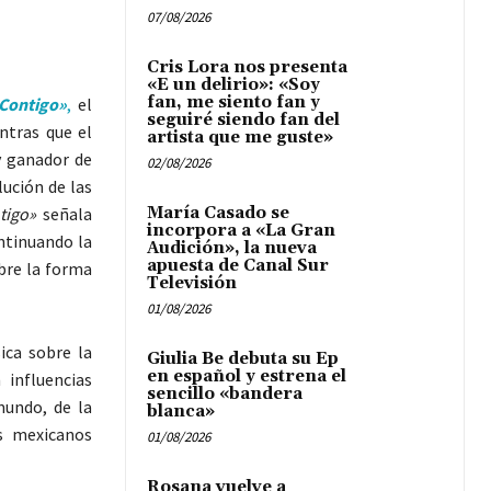
07/08/2026
Cris Lora nos presenta
«E un delirio»: «Soy
fan, me siento fan y
Contigo»
,
el
seguiré siendo fan del
ntras que el
artista que me guste»
y ganador de
02/08/2026
ución de las
tigo»
señala
María Casado se
incorpora a «La Gran
ntinuando la
Audición», la nueva
apuesta de Canal Sur
obre la forma
Televisión
01/08/2026
ica sobre la
Giulia Be debuta su Ep
en español y estrena el
influencias
sencillo «bandera
undo, de la
blanca»
s mexicanos
01/08/2026
Rosana vuelve a