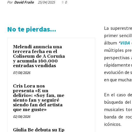
Por
David Fraile
25/04/2025
0
No te pierdas...
La superestr
primer sencil
álbum
‘
VIDA 
Melendi anuncia una
múltiples pre
tercera fecha en el
Coliseum de A Coruña
perspectivas 
y acumula 160.000
rápidamente u
entradas vendidas
evolución de 
07/08/2026
en que muchas
Cris Lora nos
presenta «E un
En el caso de
delirio»: «Soy fan, me
siento fan y seguiré
búsqueda del
siendo fan del artista
musicales to
que me guste»
banda de roc
02/08/2026
icónicos.
Giulia Be debuta su Ep