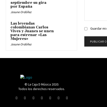
septiembre su gira
por España
Josune Ordóñez
Comentario:
Las leyendas
colombianas Carlos
Guardar mi 
Vives y Juanes se unen
para estrenar «Las
Mujeres»
Josune Ordóñez
© La Caja D Música 2020.
Todos los derechos reservados.