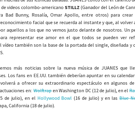
or de videos colombo-americano
STILLZ
(Ganador del León de Cann
ra Bad Bunny, Rosalía, Omar Apollo, entre otros) para crear
conocimiento facial que se recuerda al instante y que, al volver a
or aquellos a los que no vemos justo delante de nosotros. Un p
para representar ese amor en el que todos se pueden ver ref
l vídeo también son la base de la portada del single, diseñada y 
S.
emos más noticias sobre la nueva música de JUANES que lle
s. Los fans en EE.UU. también deberían apuntar en su calendar
 volverá a ofrecer su extraordinario espectáculo en algunos de
 actuaciones en:
Wolftrap
en Washington DC (12 de julio), en el
Ra
5 de julio), en el
Hollywood Bowl
(16 de julio) y en las
Blue N
pa, California (18 de julio).