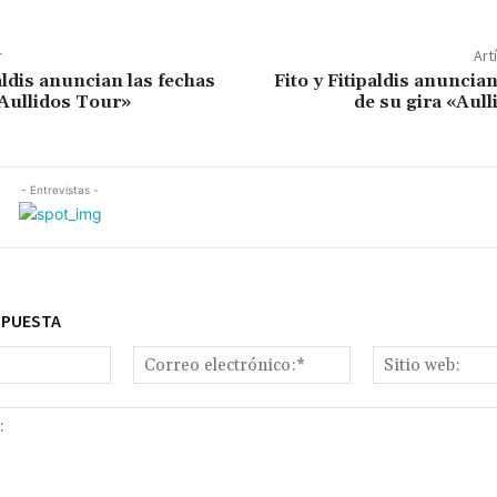
r
Art
aldis anuncian las fechas
Fito y Fitipaldis anuncian
«Aullidos Tour»
de su gira «Aul
- Entrevistas -
SPUESTA
Nombre:*
Correo
electrónico:*