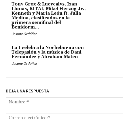
Tony Grox & Lucycalys, Izan
Llunas, KITAI, Mikel Herzog Jr.,
Kenneth y María León ft. Julia
Medina, clasificados en la
primera semifinal del
Benidorm...
Josune Ordóñez
La 1 celebra la Nochebuena con
Telepasión y la música de Dani
Fernández y Abraham Mateo
Josune Ordóñez
DEJA UNA RESPUESTA
No
Co
ele