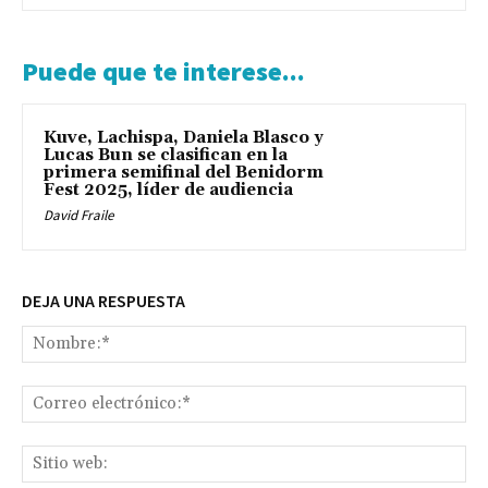
Puede que te interese...
Kuve, Lachispa, Daniela Blasco y
Lucas Bun se clasifican en la
primera semifinal del Benidorm
Fest 2025, líder de audiencia
David Fraile
DEJA UNA RESPUESTA
No
Co
ele
Sit
we