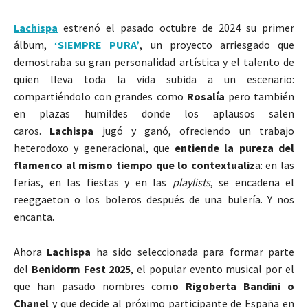
Lachispa
estrenó el pasado octubre de 2024 su primer
álbum,
‘SIEMPRE PURA’
, un proyecto arriesgado que
demostraba su gran personalidad artística y el talento de
quien lleva toda la vida subida a un escenario:
compartiéndolo con grandes como
Rosalía
pero también
en plazas humildes donde los aplausos salen
caros.
Lachispa
jugó y ganó, ofreciendo un trabajo
heterodoxo y generacional, que
entiende la pureza del
flamenco al mismo tiempo que lo contextualiz
a: en las
ferias, en las fiestas y en las
playlists
, se encadena el
reeggaeton o los boleros después de una bulería. Y nos
encanta.
Ahora
Lachispa
ha sido seleccionada para formar parte
del
Benidorm Fest 2025
, el popular evento musical por el
que han pasado nombres com
o Rigoberta Bandini o
Chanel
y que decide al próximo participante de España en