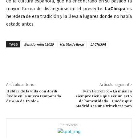
de la cultura española, que ha encontrado en su pasado la
mayor forma de distinguirse en el presente.
LaChispa
es
heredera de esa tradición y la lleva a lugares donde no había
estado antes.
TAGS
Benidormfest 2025
Hartita de llorar
LACHISPA
Artículo anterior
Artículo siguiente
Hablar de la vida con Jordi
Iván Ferreiro: «La música
Évole en la nueva temporada
siempre tiene que ser un acto
de «Lo de Évole»
de honestidad» | Puede que
Madrid sea una trinchera pop
- Entrevistas -