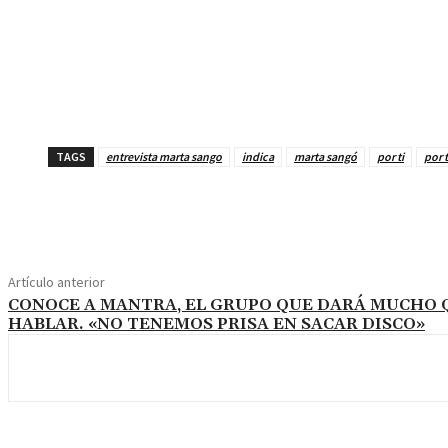
TAGS
entrevista marta sango
indica
marta sangó
por ti
por 
Cuota
Artículo anterior
CONOCE A MANTRA, EL GRUPO QUE DARÁ MUCHO 
HABLAR. «NO TENEMOS PRISA EN SACAR DISCO»