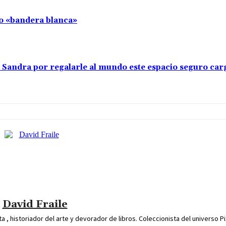
llo «bandera blanca»
s Sandra por regalarle al mundo este espacio seguro car
David Fraile
 , historiador del arte y devorador de libros. Coleccionista del universo Pi