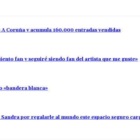
e A Coruña y acumula 160.000 entradas vendidas
iento fan y seguiré siendo fan del artista que me guste»
llo «bandera blanca»
s Sandra por regalarle al mundo este espacio seguro car