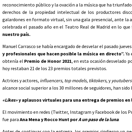
reconocimiento público y la ovación a la música que ha triunfado 
derechos de la propiedad intelectual de los productores disc
galardones en formato virtual, sin una gala presencial, ante la 
celebrada el pasado año en el Teatro Real de Madrid en lo que
nuestro país.
Manuel Carrasco se había encargado de desvelar el pasado jueves
y profesionales que hacen posible la música en directo”.
Ya 
obtenía el
Premio de Honor 2021
, en esta ocasión desvelado p
hoy restaban 21 de los 23 premios totales previstos.
Actrices y actores,
influencers
,
top models
,
tiktokers
, y
youtuber
alcance social superior a los 30 millones de seguidores, han sido
«Likes»
y aplausos virtuales para una entrega de premios en 
El movimiento en redes (Twitter, Instagram y Facebook de los 
fue para
Ana Mena y Rocco Hunt por
A un paso de la luna
.
Antes de continuar con la entrega, los premios rindieron un p