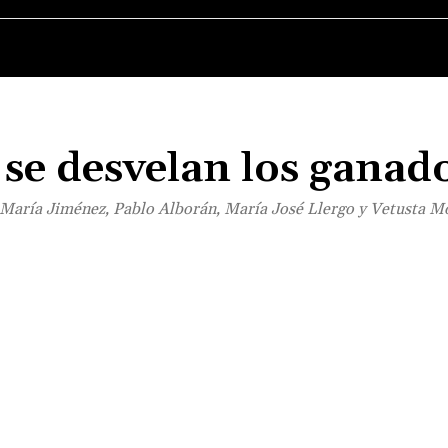
MÚSICA
CINE
SERIES
TELEVISIÓN
se desvelan los ganad
 María Jiménez, Pablo Alborán, María José Llergo y Vetusta Mo