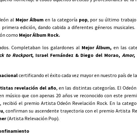
deón al
Mejor Álbum
en la categoría
pop
, por su último trabaj
primera edición, dando cabida a diferentes géneros musicales. 
sión como
Mejor Álbum Rock.
iados. Completaban los galardones al
Mejor Álbum,
en las cat
ck to Rockport
, Israel Fernández & Diego del Morao,
Amor
,
nacional
certificando el éxito cada vez mayor en nuestro país de la
tistas revelación del año
, en las distintas categorías. El Odeó
ven músico que con apenas 20 años ve reconocido con este premi
 recibió el premio Artista Odeón Revelación Rock. En la catego
ou
, confirman su ascendente trayectoria con el premio Artista R
iner
(Artista Relevación Pop).
 confinamiento