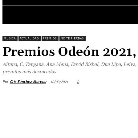
ENTREVISTAS
MÚSICA
ACTUALIDAD
PREMIOS
NO TE PIERDAS
Premios Odeón 2021, 
Aitana, C. Tangana, Ana Mena, David Bisbal, Dua Lipa, Leiva,
premios más destacados.
Por
Cris Sánchez-Moreno
10/03/2021
0