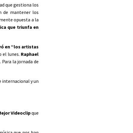
dad que gestiona los
ón de mantener los
almente opuesta a la
ca que triunfa en
yó en “los artistas
 el lunes.
Raphael
 Para la jornada de
e internacional y un
ejor Videoclip
que
 música que nos han