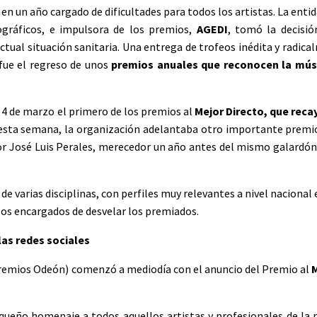
en un año cargado de dificultades para todos los artistas. La enti
ográficos, e impulsora de los premios,
AGEDI
, tomó la decisi
actual situación sanitaria. Una entrega de trofeos inédita y radic
 fue el regreso de unos
premios anuales que reconocen la músi
 4 de marzo el primero de los premios al
Mejor Directo, que reca
esta semana, la organización adelantaba otro importante premio
or José Luis Perales, merecedor un año antes del mismo galardón.
s
de varias disciplinas, con perfiles muy relevantes a nivel nacional 
 los encargados de desvelar los premiados.
las redes sociales
Premios Odeón) comenzó a mediodía con el anuncio del Premio al
M
equeño homenaje a todos aquellos artistas y profesionales de la