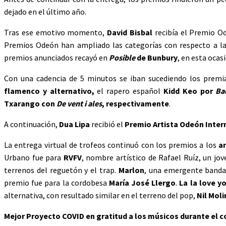
dejado en el último año.
Tras ese emotivo momento,
David Bisbal
recibía el Premio O
Premios Odeón han ampliado las categorías con respecto a la 
premios anunciados recayó en
Posible
de Bunbury
, en esta oca
Con una cadencia de 5 minutos se iban sucediendo los prem
flamenco y alternativo,
el rapero español
Kidd Keo por
Ba
Txarango con
De vent i ales
, respectivamente
.
A continuación,
Dua Lipa
recibió el
Premio Artista Odeón Inter
La entrega virtual de trofeos continuó con los premios a los
ar
Urbano fue para
RVFV
, nombre artístico de Rafael Ruíz, un jo
terrenos del reguetón y el trap.
Marlon
, una emergente banda,
premio fue para la cordobesa
María José Llergo
.
La la love y
alternativa, con resultado similar en el terreno del pop,
Nil Mol
Mejor Proyecto COVID en gratitud a los músicos durante el