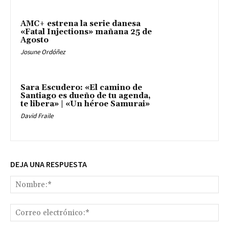
AMC+ estrena la serie danesa
«Fatal Injections» mañana 25 de
Agosto
Josune Ordóñez
Sara Escudero: «El camino de
Santiago es dueño de tu agenda,
te libera» | «Un héroe Samurai»
David Fraile
DEJA UNA RESPUESTA
No
Co
ele