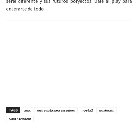
serie diferente y sus futuros poryectos. Dale al play para
enterarte de todo.
TAGS
amc
entrevista sara escudero
nos4a2
nosferatu
Sara Escudero