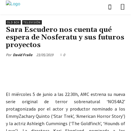
OLD BOX
TELEVISIÓN
Sara Escudero nos cuenta qué
espera de Nosferatu y sus futuros
proyectos
23/05/2019
0
Por
David Fraile
El miércoles 5 de junio a las 22:30h, AMC estrena su nueva
serie original de terror sobrenatural ‘NOS4A2’
protagonizada por el actor y productor nominado a los
EmmyZachary Quinto (‘Star Trek’, ‘American Horror Story’)
y la actriz Ashleigh Cummings (‘The Goldfinch’, ‘Hounds of
Love’). La directora Kari Skogland, nominada a los