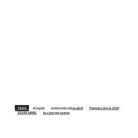
TAGS
el nudo
entrevista silvia abril
Premios Goya 2020
SILVIA ABRIL
tu cara me suena