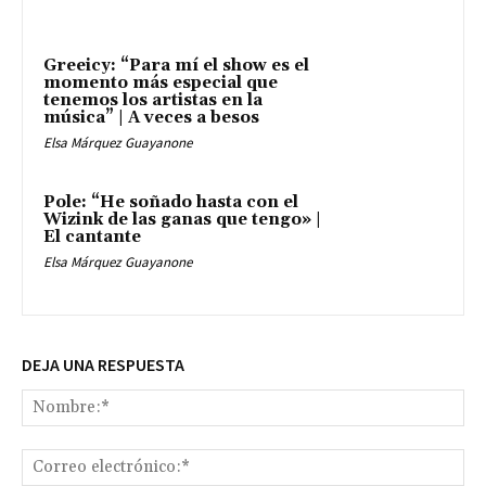
Greeicy: “Para mí el show es el
momento más especial que
tenemos los artistas en la
música” | A veces a besos
Elsa Márquez Guayanone
Pole: “He soñado hasta con el
Wizink de las ganas que tengo» |
El cantante
Elsa Márquez Guayanone
DEJA UNA RESPUESTA
No
Co
ele