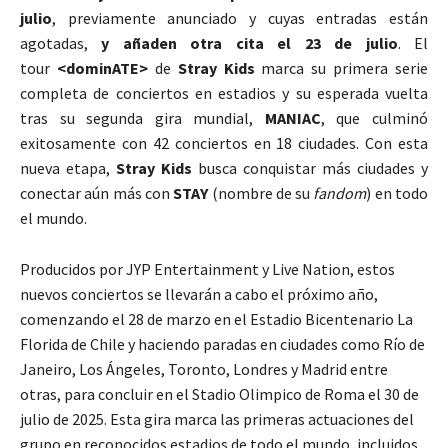
julio
,
previamente anunciado y cuyas entradas están
agotadas,
y añaden otra cita el 23 de julio
. El
tour
<dominATE>
de
Stray Kids
marca su primera serie
completa de conciertos en estadios y su esperada vuelta
tras su segunda gira mundial,
MANIAC
, que culminó
exitosamente con 42 conciertos en 18 ciudades. Con esta
nueva etapa,
Stray Kids
busca conquistar más ciudades y
conectar aún más con
STAY
(nombre de su
fandom
) en todo
el mundo.
Producidos por JYP Entertainment y Live Nation, estos
nuevos conciertos se llevarán a cabo el próximo año,
comenzando el 28 de marzo en el Estadio Bicentenario La
Florida de Chile y haciendo paradas en ciudades como Río de
Janeiro, Los Ángeles, Toronto, Londres y Madrid entre
otras, para concluir en el Stadio Olimpico de Roma el 30 de
julio de 2025. Esta gira marca las primeras actuaciones del
grupo en reconocidos estadios de todo el mundo, incluidos