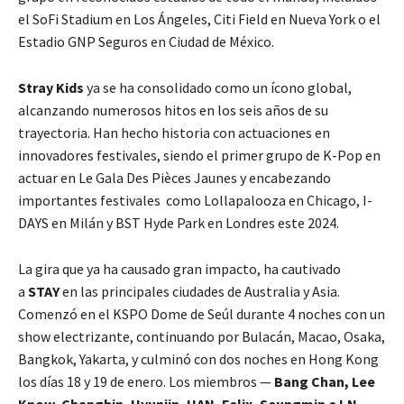
el SoFi Stadium en Los Ángeles, Citi Field en Nueva York o el
Estadio GNP Seguros en Ciudad de México.
Stray Kids
ya se ha consolidado como un ícono global,
alcanzando numerosos hitos en los seis años de su
trayectoria. Han hecho historia con actuaciones en
innovadores festivales, siendo el primer grupo de K-Pop en
actuar en Le Gala Des Pièces Jaunes y encabezando
importantes festivales como Lollapalooza en Chicago, I-
DAYS en Milán y BST Hyde Park en Londres este 2024.
La gira que ya ha causado gran impacto, ha cautivado
a
STAY
en las principales ciudades de Australia y Asia.
Comenzó en el KSPO Dome de Seúl durante 4 noches con un
show electrizante, continuando por Bulacán, Macao, Osaka,
Bangkok, Yakarta, y culminó con dos noches en Hong Kong
los días 18 y 19 de enero. Los miembros —
Bang Chan, Lee
Know, Changbin, Hyunjin, HAN, Felix, Seungmin e I.N
—