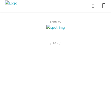
- LCDM TV -
/ TAG /