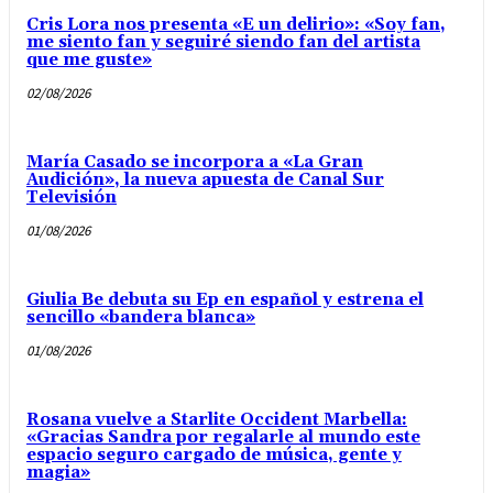
Cris Lora nos presenta «E un delirio»: «Soy fan,
me siento fan y seguiré siendo fan del artista
que me guste»
02/08/2026
María Casado se incorpora a «La Gran
Audición», la nueva apuesta de Canal Sur
Televisión
01/08/2026
Giulia Be debuta su Ep en español y estrena el
sencillo «bandera blanca»
01/08/2026
Rosana vuelve a Starlite Occident Marbella:
«Gracias Sandra por regalarle al mundo este
espacio seguro cargado de música, gente y
magia»