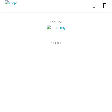
- LCDM TV -
/ TAG /