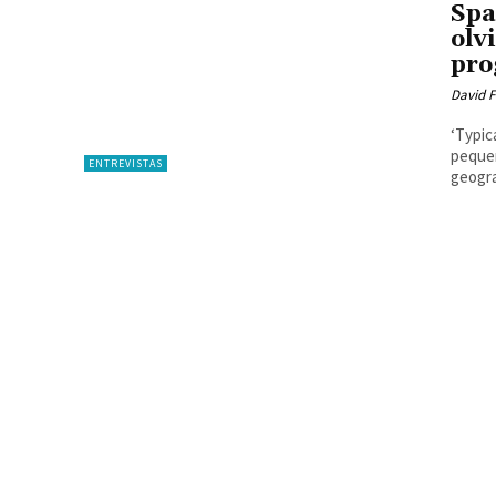
Spa
olv
pro
David F
‘Typic
pequeñ
ENTREVISTAS
geogra