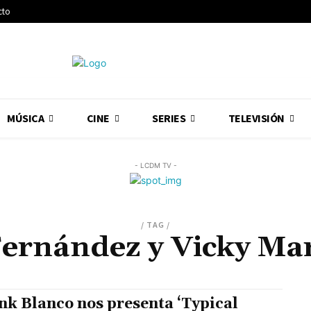
cto
MÚSICA
CINE
SERIES
TELEVISIÓN
- LCDM TV -
/ TAG /
Fernández y Vicky Mar
nk Blanco nos presenta ‘Typical