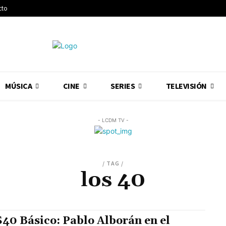
cto
MÚSICA
CINE
SERIES
TELEVISIÓN
- LCDM TV -
/ TAG /
los 40
40 Básico: Pablo Alborán en el