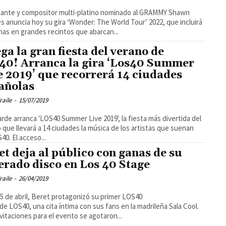
tante y compositor multi-platino nominado al GRAMMY Shawn
 anuncia hoy su gira ‘Wonder: The World Tour’ 2022, que incluirá
has en grandes recintos que abarcan...
ega la gran fiesta del verano de
40! Arranca la gira ‘Los40 Summer
e 2019’ que recorrerá 14 ciudades
añolas
raile
-
15/07/2019
arde arranca 'LOS40 Summer Live 2019', la fiesta más divertida del
 que llevará a 14 ciudades la música de los artistas que suenan
40. El acceso...
et deja al público con ganas de su
erado disco en Los 40 Stage
raile
-
26/04/2019
25 de abril, Beret protagonizó su primer LOS40
de LOS40, una cita íntima con sus fans en la madrileña Sala Cool.
nvitaciones para el evento se agotaron...