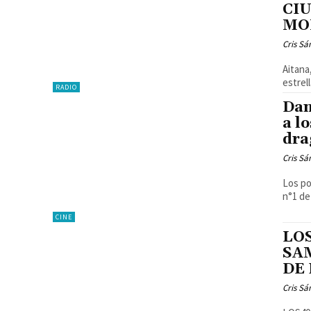
CI
MO
Cris S
Aitana
estrell
RADIO
Dan
a l
dra
Cris S
Los po
n°1 de
CINE
LO
SA
DE
Cris S