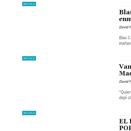
MÚSICA
Bla
en
David F
Blas C
mañana
MÚSICA
Van
Ma
David F
"Quier
dejó c
MÚSICA
EL
PO