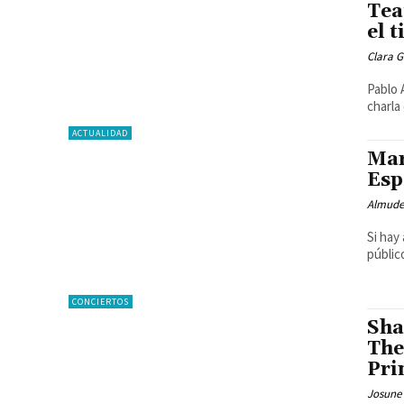
Tea
el 
Clara 
Pablo 
charla
ACTUALIDAD
Mar
Esp
Almude
Si hay
públic
CONCIERTOS
Sha
The
Pri
Josune