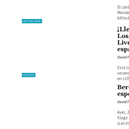
El can
Mendes
64 fec
ACTUALIDAD
¡Ll
Los
Liv
esp
David F
Esta t
verano
MÚSICA
en LOS
Ber
esp
David F
Ayer, 
Stage 
¡Las i