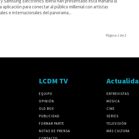
y Samsung Electronics Iberia han presentado esta mañana la
a aplicación para conectar al público millenial con artistas
ales e internacionales del panorama...
Página 1 de 2
LCDM TV
Actualid
EQUIPO
ENTREVISTAS
OPINIÓN
MÚSICA
OLD BOX
CINE
PUBLICIDAD
SERIES
FORMAR PARTE
TELEVISIÓN
NOTAS DE PRENSA
MÁS CULTURA
CONTACTO