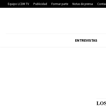
Equipo LCDM TV
Publicidad
Formar parte
Notas de prensa
Conta
ENTREVISTAS
LOS