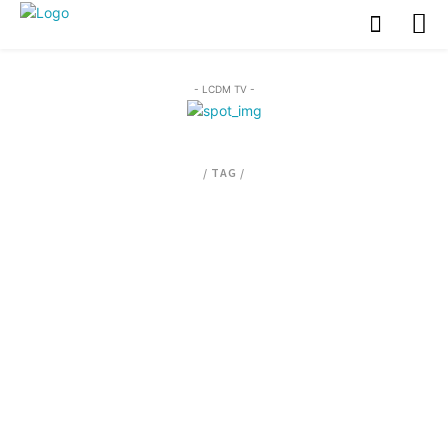
- LCDM TV -
/ TAG /