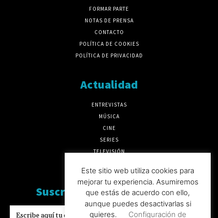
FORMAR PARTE
NOTAS DE PRENSA
CONTACTO
POLÍTICA DE COOKIES
POLÍTICA DE PRIVACIDAD
Actualidad
ENTREVISTAS
MÚSICA
CINE
SERIES
TELEVISIÓN
MÁS CULTURA
Este sitio web utiliza cookies para
mejorar tu experiencia. Asumiremos
Suscríbete a nuesto boletín
que estás de acuerdo con ello,
aunque puedes desactivarlas si
quieres.
Configuración de
SUSCRIBIRSE