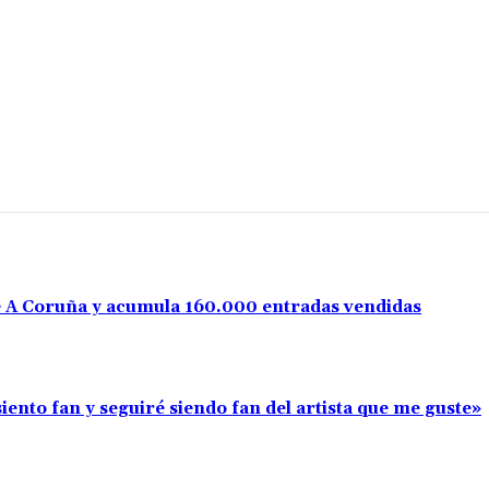
e A Coruña y acumula 160.000 entradas vendidas
iento fan y seguiré siendo fan del artista que me guste»