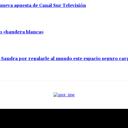
nueva apuesta de Canal Sur Televisión
llo «bandera blanca»
s Sandra por regalarle al mundo este espacio seguro ca