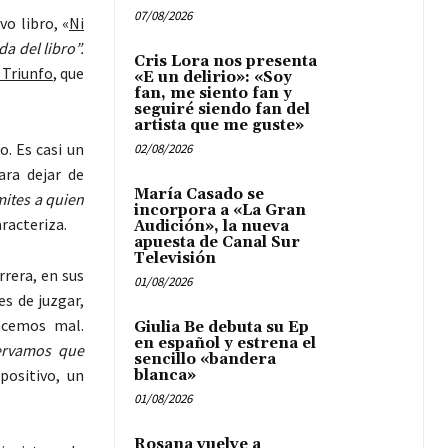
07/08/2026
vo libro, «
Ni
a del libro”.
Cris Lora nos presenta
 Triunfo
, que
«E un delirio»: «Soy
fan, me siento fan y
seguiré siendo fan del
artista que me guste»
. Es casi un
02/08/2026
ara dejar de
María Casado se
ites a quien
incorpora a «La Gran
aracteriza.
Audición», la nueva
apuesta de Canal Sur
Televisión
rrera, en sus
01/08/2026
es de juzgar,
acemos mal.
Giulia Be debuta su Ep
en español y estrena el
ervamos que
sencillo «bandera
positivo, un
blanca»
01/08/2026
Rosana vuelve a