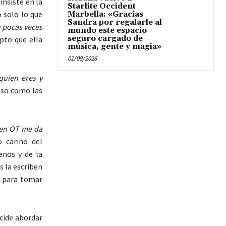
insiste en la
Starlite Occident
 solo lo que
Marbella: «Gracias
Sandra por regalarle al
 pocas veces
mundo este espacio
seguro cargado de
pto que ella
música, gente y magia»
01/08/2026
quien eres y
eso como las
 en OT me da
 cariño del
enos y de la
s la escriben
a para tomar
cide abordar