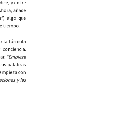
 dice, y entre
 Ahora, añade
s”
, algo que
te tiempo.
o la fórmula
 conciencia.
ar.
“Empieza
y sus palabras
y empieza con
aciones y las