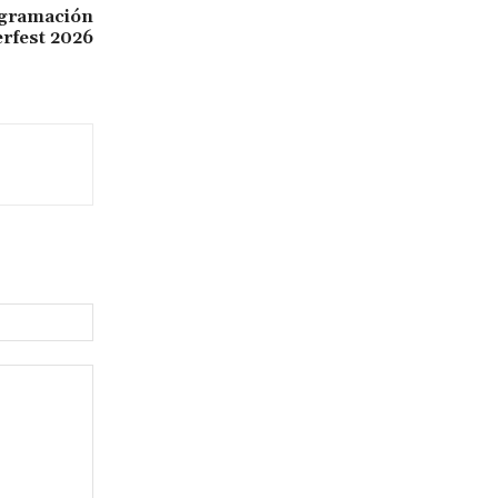
rogramación
erfest 2026
Sitio
web: