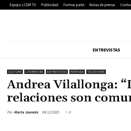
Equipo LCDM TV
Publicidad
Formar parte
Notas de prensa
Conta
ENTREVISTAS
CULTURA
LITERATURA
ENTREVISTAS
PORTADA
TELEVISIÓN
Andrea Vilallonga: “L
relaciones son comu
Por
Marta Juanola
04/12/2025
0