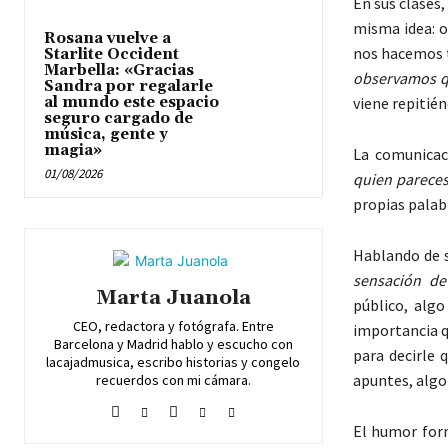
En sus clases,
misma idea: o
Rosana vuelve a
nos hacemos 
Starlite Occident
Marbella: «Gracias
observamos q
Sandra por regalarle
al mundo este espacio
viene repitié
seguro cargado de
música, gente y
magia»
La comunicac
01/08/2026
quien pareces
propias palab
Hablando de s
sensación de
Marta Juanola
público, alg
CEO, redactora y fotógrafa. Entre
importancia q
Barcelona y Madrid hablo y escucho con
para decirle 
lacajadmusica, escribo historias y congelo
apuntes, algo 
recuerdos con mi cámara.
El humor form