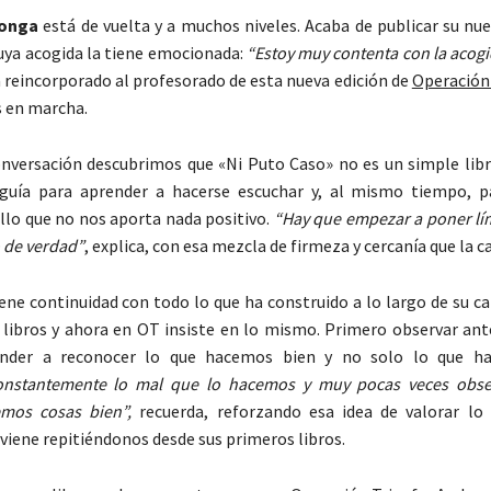
longa
está de vuelta y a muchos niveles. Acaba de publicar su nue
cuya acogida la tiene emocionada:
“Estoy muy contenta con la acogid
 reincorporado al profesorado de esta nueva edición de
Operación
 en marcha.
nversación descubrimos que «Ni Puto Caso» no es un simple libro
guía para aprender a hacerse escuchar y, al mismo tiempo, p
llo que no nos aporta nada positivo.
“Hay que empezar a poner lím
 de verdad”
, explica, con esa mezcla de firmeza y cercanía que la c
ene continuidad con todo lo que ha construido a lo largo de su ca
s libros y ahora en OT insiste en lo mismo. Primero observar ant
ender a reconocer lo que hacemos bien y no solo lo que h
nstantemente lo mal que lo hacemos y muy pocas veces obs
mos cosas bien”,
recuerda, reforzando esa idea de valorar lo 
viene repitiéndonos desde sus primeros libros.