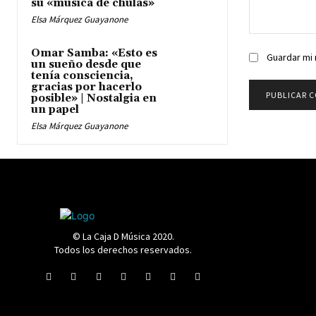
su «música de chulas»
Elsa Márquez Guayanone
Comentario:
Omar Samba: «Esto es
Guardar mi 
un sueño desde que
tenía consciencia,
gracias por hacerlo
posible» | Nostalgia en
un papel
Elsa Márquez Guayanone
© La Caja D Música 2020.
Todos los derechos reservados.