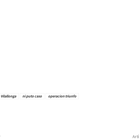
Vilallonga
ni puto caso
operacion triunfo
r
Art