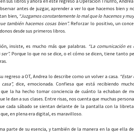
 en sus libros y ahora en este regreso a Operación Triunfo, Andrea 
bservar antes de juzgar, aprender a ver lo que hacemos bien y no
tan bien,
“Juzgamos constantemente lo mal que lo hacemos y muy
ue también hacemos cosas bien”.
Reforzar lo positivo, un conce
ndonos desde sus primeros libros.
ión, insiste, es mucho más que palabras.
“La comunicación es 
 ser”.
Porque lo que no se dice, o el cómo se dicen, tiene tanto p
ras.
u regreso a OT, Andrea lo describe como un volver a casa.
“Estar
 casa”,
dice, emocionada. Confiesa que está recibiendo mucho
o que la ha hecho tomar conciencia de cuánto la echaban de m
ue le dan a sus clases. Entre risas, nos cuenta que muchas persona
que cada sábado se sientan delante de la pantalla con la libret
que, en plena era digital, es maravilloso.
a parte de su esencia, y también de la manera en la que ella de