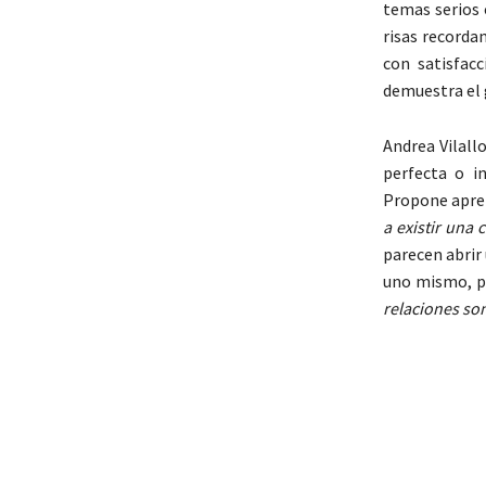
temas serios
risas recorda
con satisfac
demuestra el 
Andrea Vilall
perfecta o in
Propone apren
a existir una 
parecen abrir
uno mismo, po
relaciones so