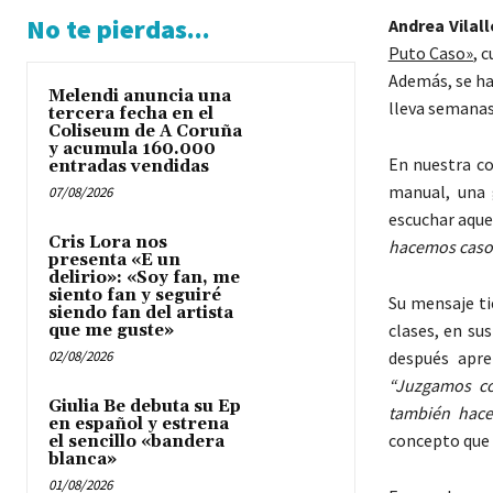
No te pierdas...
Andrea Vilal
Puto Caso»
, 
Además, se ha
Melendi anuncia una
lleva semanas
tercera fecha en el
Coliseum de A Coruña
y acumula 160.000
En nuestra co
entradas vendidas
manual, una 
07/08/2026
escuchar aque
Cris Lora nos
hacemos caso
presenta «E un
delirio»: «Soy fan, me
siento fan y seguiré
Su mensaje ti
siendo fan del artista
clases, en su
que me guste»
02/08/2026
después apr
“Juzgamos co
Giulia Be debuta su Ep
también hace
en español y estrena
concepto que 
el sencillo «bandera
blanca»
01/08/2026