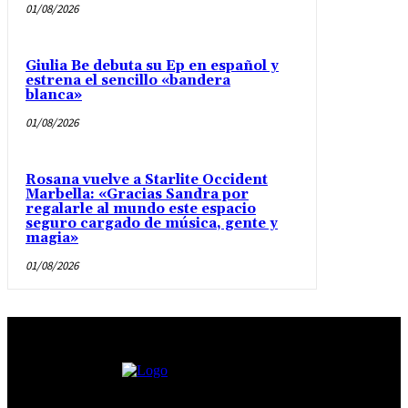
01/08/2026
Giulia Be debuta su Ep en español y
estrena el sencillo «bandera
blanca»
01/08/2026
Rosana vuelve a Starlite Occident
Marbella: «Gracias Sandra por
regalarle al mundo este espacio
seguro cargado de música, gente y
magia»
01/08/2026