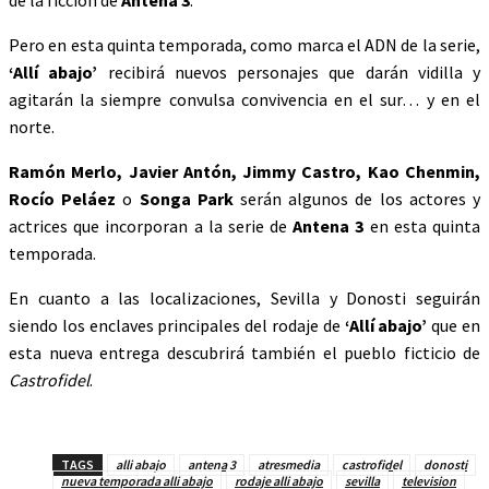
de la ficción de
Antena 3
.
Pero en esta quinta temporada, como marca el ADN de la serie,
‘Allí abajo’
recibirá nuevos personajes que darán vidilla y
agitarán la siempre convulsa convivencia en el sur… y en el
norte.
Ramón Merlo, Javier Antón, Jimmy Castro, Kao Chenmin,
Rocío Peláez
o
Songa Park
serán algunos de los actores y
actrices que incorporan a la serie de
Antena 3
en esta quinta
temporada.
En cuanto a las localizaciones, Sevilla y Donosti seguirán
siendo los enclaves principales del rodaje de
‘Allí abajo’
que en
esta nueva entrega descubrirá también el pueblo ficticio de
Castrofidel
.
TAGS
alli abajo
antena 3
atresmedia
castrofidel
donosti
nueva temporada alli abajo
rodaje alli abajo
sevilla
television