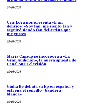
acumula 160.000 entradas vendidas
07/08/2026
Cris Lora nos presenta «E un
delirio»: «Soy fan, me siento fan y
seguiré siendo fan del artista que
me guste»
02/08/2026
María Casado se incorpora a «La
Gran Audición», la nueva apuesta de
Canal Sur Televisión
01/08/2026
Giulia Be debuta su Ep en español y
estrena el sencillo «bandera
blanca»
01/08/2026