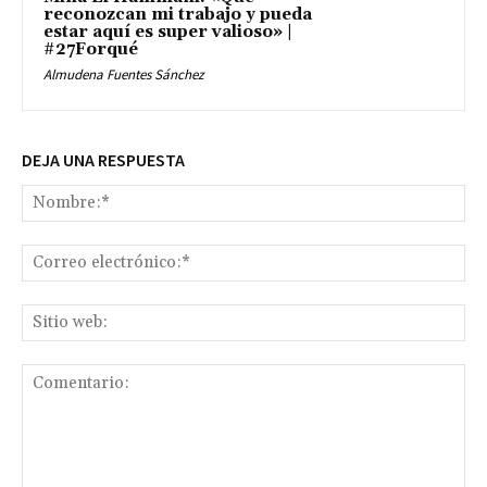
reconozcan mi trabajo y pueda
estar aquí es super valioso» |
#27Forqué
Almudena Fuentes Sánchez
DEJA UNA RESPUESTA
No
Co
ele
Sit
we