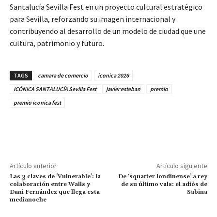
Santalucía Sevilla Fest en un proyecto cultural estratégico
para Sevilla, reforzando su imagen internacional y
contribuyendo al desarrollo de un modelo de ciudad que une
cultura, patrimonio y futuro.
TAGS
camara de comercio
iconica 2026
ICÓNICA SANTALUCÍA Sevilla Fest
javier esteban
premio
premio iconica fest
Artículo anterior
Artículo siguiente
Las 3 claves de ‘Vulnerable’: la
De ‘squatter londinense’ a rey
colaboración entre Walls y
de su último vals: el adiós de
Dani Fernández que llega esta
Sabina
medianoche