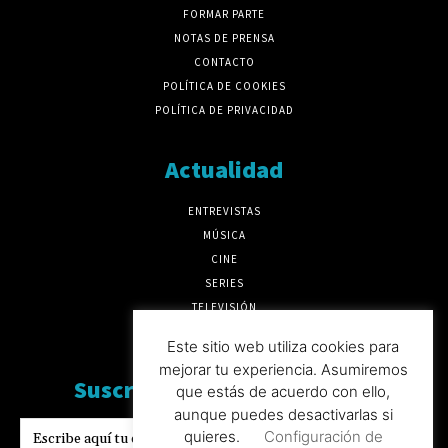
FORMAR PARTE
NOTAS DE PRENSA
CONTACTO
POLÍTICA DE COOKIES
POLÍTICA DE PRIVACIDAD
Actualidad
ENTREVISTAS
MÚSICA
CINE
SERIES
TELEVISIÓN
MÁS CULTURA
Este sitio web utiliza cookies para
mejorar tu experiencia. Asumiremos
Suscríbete a nuesto boletín
que estás de acuerdo con ello,
aunque puedes desactivarlas si
quieres.
Configuración de
SUSCRIBIRSE