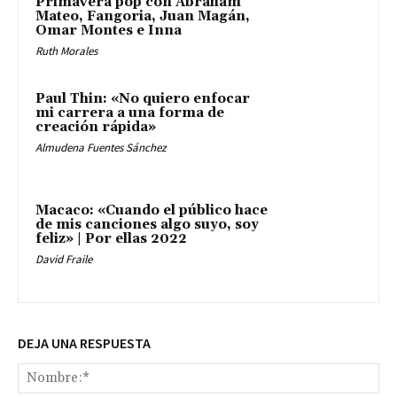
Primavera pop con Abraham
Mateo, Fangoria, Juan Magán,
Omar Montes e Inna
Ruth Morales
Paul Thin: «No quiero enfocar
mi carrera a una forma de
creación rápida»
Almudena Fuentes Sánchez
Macaco: «Cuando el público hace
de mis canciones algo suyo, soy
feliz» | Por ellas 2022
David Fraile
DEJA UNA RESPUESTA
No