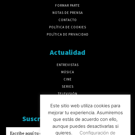
FORMAR PARTE
NOTAS DE PRENSA
CONTACTO
POLÍTICA DE COOKIES
POLÍTICA DE PRIVACIDAD
Actualidad
ENTREVISTAS
MÚSICA
CINE
SERIES
TELEVISIÓN
MÁS CULTURA
Este sitio web utiliza cookies para
mejorar tu experiencia. Asumiremos
Suscríbete a nuesto boletín
que estás de acuerdo con ello,
aunque puedes desactivarlas si
quieres.
Configuración de
SUSCRIBIRSE