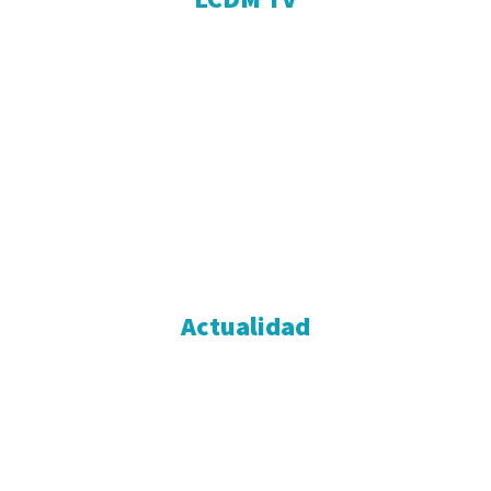
EQUIPO
OPINIÓN
OLD BOX
PUBLICIDAD
FORMAR PARTE
NOTAS DE PRENSA
CONTACTO
POLÍTICA DE COOKIES
POLÍTICA DE PRIVACIDAD
Actualidad
ENTREVISTAS
MÚSICA
CINE
SERIES
TELEVISIÓN