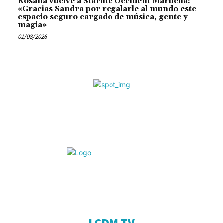
Rosana vuelve a Starlite Occident Marbella:
«Gracias Sandra por regalarle al mundo este
espacio seguro cargado de música, gente y
magia»
01/08/2026
© La Caja D Música 2020.
Todos los derechos reservados.
LCDM TV