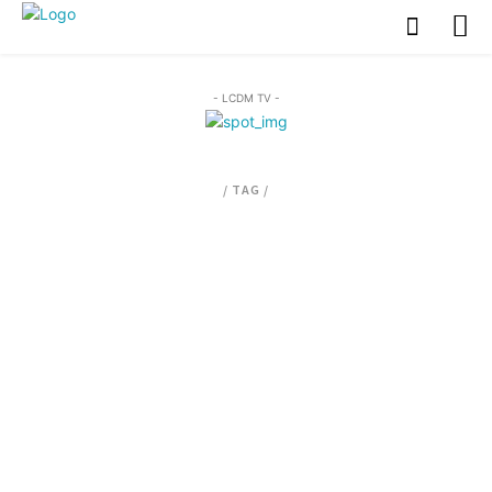
- LCDM TV -
/ TAG /