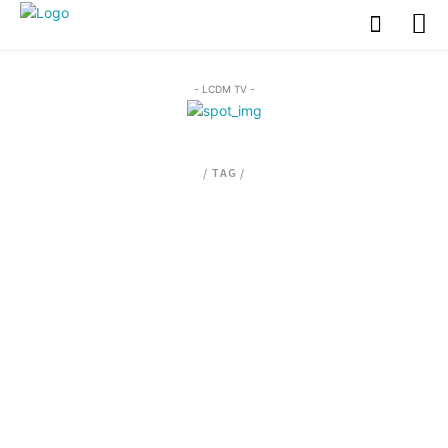
- LCDM TV -
/ TAG /