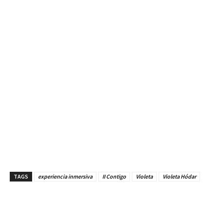
TAGS
experiencia inmersiva
II Contigo
Violeta
Violeta Hódar