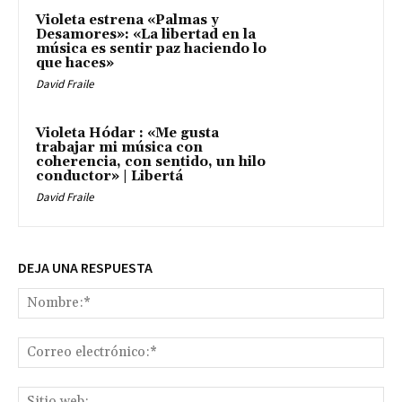
Violeta estrena «Palmas y
Desamores»: «La libertad en la
música es sentir paz haciendo lo
que haces»
David Fraile
Violeta Hódar : «Me gusta
trabajar mi música con
coherencia, con sentido, un hilo
conductor» | Libertá
David Fraile
DEJA UNA RESPUESTA
No
Co
ele
Sit