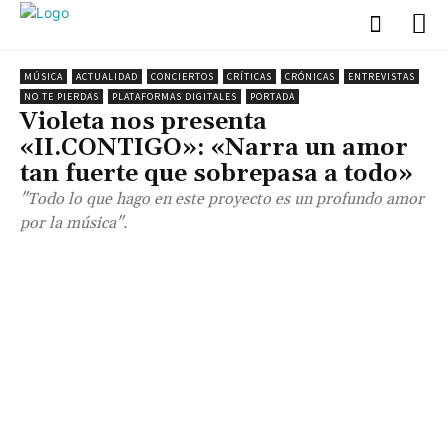
MÚSICA
ACTUALIDAD
CONCIERTOS
CRÍTICAS
CRÓNICAS
ENTREVISTAS
NO TE PIERDAS
PLATAFORMAS DIGITALES
PORTADA
Violeta nos presenta
«II.CONTIGO»: «Narra un amor
tan fuerte que sobrepasa a todo»
"Todo lo que hago en este proyecto es un profundo amor
por la música".