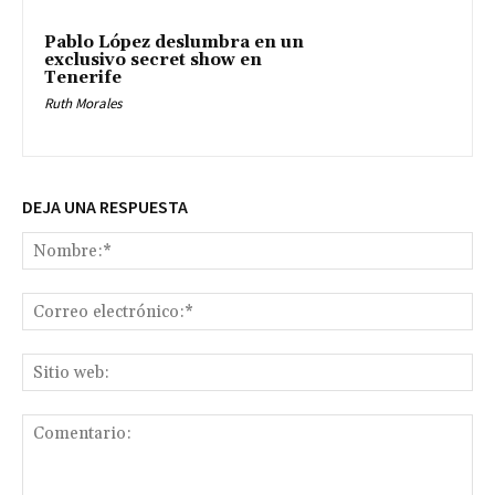
Pablo López deslumbra en un
exclusivo secret show en
Tenerife
Ruth Morales
DEJA UNA RESPUESTA
No
Co
ele
Sit
we