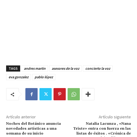
TAGS
andres martin
asesores de la voz
concierto la voz
eva gonzalez
pablo lópez
Artículo anterior
Artículo siguiente
Noches del Botánico anuncia
Natalia Lacunza , «Nana
novedades artísticas a una
Triste» entra con fuerza en las
semana de su inicio
listas de éxitos . «Crónica de