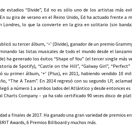
 estadios “Divide”, Ed no es sólo uno de los artistas más exi
n su gira de verano en el Reino Unido, Ed ha actuado frente a m
Londres, lo que la convierte en la gira en solitario (sin band
publicó su tercer álbum, ‘÷’ (Divide), ganador de un premio Gramm
inando las listas musicales de todo el mundo desde el lanzamie
ide) ha generado los éxitos “Shape of You” (el tercer single más 
oria de Spotify), “Castle on the Hill”, “Galway Girl”, “Perfect
ó su primer álbum, ‘+’ (Plus), en 2011, habiendo vendido 10 mil
ño, “The A Team”. En 2014 regresó con su segundo LP, aclamado 
X’ llegó a número 1 a ambos lados del Atlántico y desde entonces e
l Charts Company – ya ha sido certificado 90 veces disco de plat
ridad a finales de 2017. Ha ganado una gran variedad de premios en
 BRIT Awards, 6 Premios Billboard y muchos más.