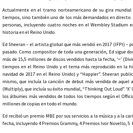
Actualmente en el tramo norteamericano de su gira mundial de
tiempos, sino también uno de los más demandados en directo. E
personas, incluyendo cuatro noches en el Wembley Stadium en 
historia en el Reino Unido.
Ed Sheeran – el artista global que más vendió en 2017 (IFPI) – 
pasado. Como compositor de toda una generación, Ed sigue dom
más de 15,5 millones de discos vendidos hasta la fecha, ‘÷’ (Div
tiempos en el Reino Unido y el tema más reproducido en la hist
navidad de 2017 en el Reino Unido) y “Happier”. Sheeran public
mismo, que incluía la canción de debut más vendida de aquel a
(Multiply), que incluía su éxito mundial, “Thinking Out Loud”. ‘
los álbumes más vendidos de todos los tiempos según el Officia
millones de copias en todo el mundo.
Ed recibió un premio MBE por sus servicios a la música y a la ca
fecha, incluyendo 4 Premios Grammy, 4 Premios Ivor Novello, 5