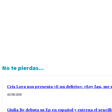
No te pierdas...
Cris Lora nos presenta «E un delirio»: «Soy fan, me s
02/08/2026
Giulia Be debuta su Ep en español y estrena el senci