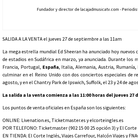
Fundador y director de lacajadmusicatv.com - Periodista
SALIDA A LA VENTA el jueves 27 de septiembre a las 11am
La mega estrella mundial Ed Sheeran ha anunciado hoy nuevos c
de estadios en Sudáfrica en marzo, ya anunciada. Durante los m
Francia, Portugal,
España
, Italia, Alemania, Austria, Rumanía,
culminar en el Reino Unido con dos conciertos especiales de re
agosto, y en el Chantry Park de Ipswich, Suffolk, el 23 y 24 de ago
La salida a la venta comienza a las 11:00 horas del jueves 27
Los puntos de venta oficiales en España son los siguientes:
ONLINE: Livenation.es, Ticketmaster.es y elcorteingles.es
POR TELEFONO: Ticketmaster (902 15 00 25 opción 3) y El Corte 
EN TIENDA: El Corte Inglés, Viajes Carrefour, Halcón Viajes y FNA