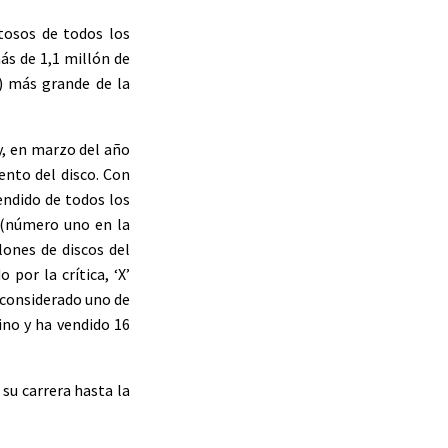
tosos de todos los
ás de 1,1 millón de
a) más grande de la
y, en marzo del año
nto del disco. Con
vendido de todos los
” (número uno en la
lones de discos del
por la crítica, ‘X’
s considerado uno de
ino y ha vendido 16
 su carrera hasta la